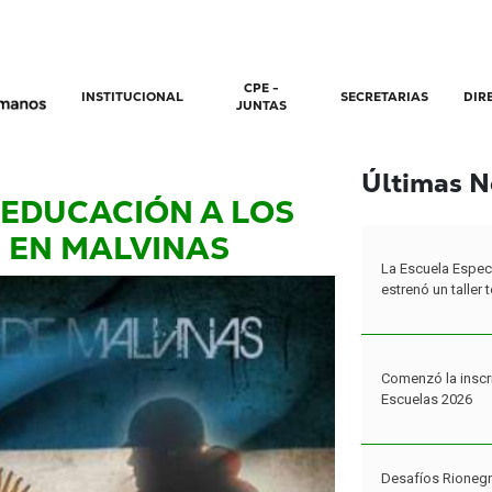
CPE -
INSTITUCIONAL
SECRETARIAS
DIR
JUNTAS
Últimas N
La Escuela Espec
EDUCACIÓN A LOS
estrenó un taller
 EN MALVINAS
Comenzó la inscr
Escuelas 2026
Desafíos Rionegr
propuestas cerró 
programa