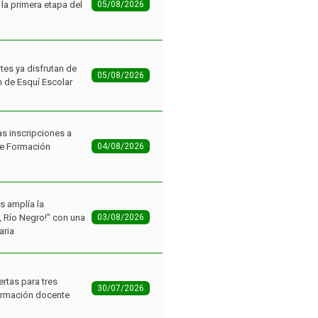
tes ya disfrutan de
05/08/2026
n de Esquí Escolar
as inscripciones a
de Formación
04/08/2026
as amplía la
r, Río Negro!" con una
03/08/2026
aria
ertas para tres
30/07/2026
ormación docente
grinos ganaron el
 la Carne Vacuna
29/07/2026