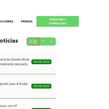
TRÁMITES Y
ECCIONES
PRENSA
CONSULTAS
oticias
ial 8 de Choele Choel
06/08/2026
 totalmente renovado
ipción para A Rodar
05/08/2026
inos: con 97
la primera etapa del
05/08/2026