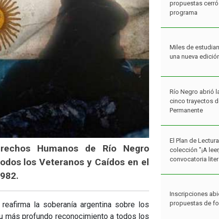
Miles de estudian
una nueva edició
Río Negro abrió l
cinco trayectos 
Permanente
El Plan de Lectur
colección "¡A lee
convocatoria liter
Derechos Humanos de Río Negro
Inscripciones abi
todos los Veteranos y Caídos en el
propuestas de f
1982.
Estudiantes rione
 reafirma la soberanía argentina sobre los
concurso Fans de
 su más profundo reconocimiento a todos los