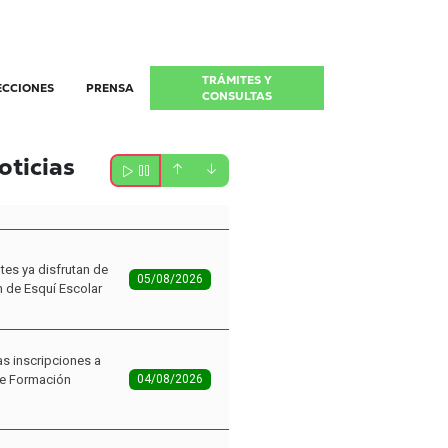
TRÁMITES Y
ECCIONES
PRENSA
CONSULTAS
oticias
tes ya disfrutan de
05/08/2026
n de Esquí Escolar
as inscripciones a
de Formación
04/08/2026
as amplía la