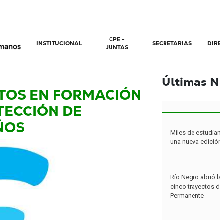
CPE -
INSTITUCIONAL
SECRETARIAS
DIR
JUNTAS
Últimas N
PTOS EN FORMACIÓN
TECCIÓN DE
Miles de estudian
ÑOS
una nueva edició
Río Negro abrió l
cinco trayectos 
Permanente
El Plan de Lectur