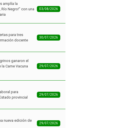
r, Río Negro!" con una
03/08/2026
aria
ertas para tres
30/07/2026
ormación docente
grinos ganaron el
 la Carne Vacuna
29/07/2026
aboral para
29/07/2026
Estado provincial
na nueva edición de
29/07/2026