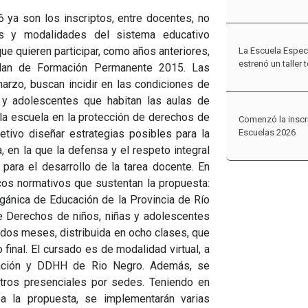
 ya son los inscriptos, entre docentes, no
s y modalidades del sistema educativo
La Escuela Espec
estrenó un taller
ue quieren participar, como años anteriores,
lan de Formación Permanente 2015. Las
arzo, buscan incidir en las condiciones de
s y adolescentes que habitan las aulas de
Comenzó la inscr
Escuelas 2026
 la escuela en la protección de derechos de
etivo diseñar estrategias posibles para la
 en la que la defensa y el respeto integral
Desafíos Rionegr
para el desarrollo de la tarea docente. En
propuestas cerró 
cos normativos que sustentan la propuesta:
programa
gánica de Educación de la Provincia de Río
e Derechos de niños, niñas y adolescentes
 dos meses, distribuida en ocho clases, que
final. El cursado es de modalidad virtual, a
cación y DDHH de Rio Negro. Además, se
ntros presenciales por sedes. Teniendo en
 a la propuesta, se implementarán varias