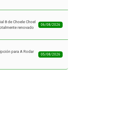
ial 8 de Choele Choel
06/08/2026
 totalmente renovado
ipción para A Rodar
05/08/2026
inos: con 97
la primera etapa del
05/08/2026