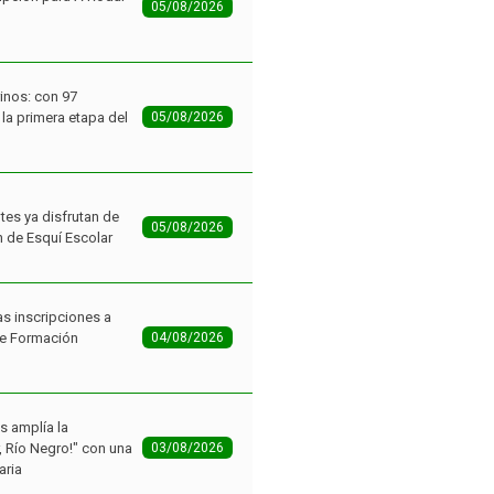
05/08/2026
inos: con 97
la primera etapa del
05/08/2026
tes ya disfrutan de
05/08/2026
n de Esquí Escolar
as inscripciones a
de Formación
04/08/2026
as amplía la
r, Río Negro!" con una
03/08/2026
aria