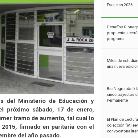
Escuelas 2026
Desafíos Rionegr
propuestas cerró 
programa
Miles de estudian
una nueva edició
Río Negro abrió l
cinco trayectos 
és del Ministerio de Educación y
Permanente
l próximo sábado, 17 de enero,
rimer tramo de aumento, tal cual lo
El Plan de Lectur
colección "¡A lee
l 2015, firmado en paritaria con el
convocatoria liter
iembre del año pasado.