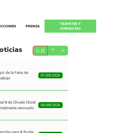
TRÁMITES Y
ECCIONES
PRENSA
CONSULTAS
oticias
pó de la Feria de
07/08/2026
Beltrán
ial 8 de Choele Choel
06/08/2026
 totalmente renovado
ipción para A Rodar