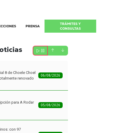
TRÁMITES Y
ECCIONES
PRENSA
CONSULTAS
oticias
ial 8 de Choele Choel
06/08/2026
 totalmente renovado
ipción para A Rodar
05/08/2026
inos: con 97
la primera etapa del
05/08/2026