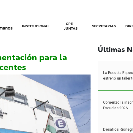
CPE -
INSTITUCIONAL
SECRETARIAS
DIR
JUNTAS
Últimas N
La Escuela Espec
mentación para la
estrenó un taller
ocentes
Comenzó la inscr
Escuelas 2026
Desafíos Rionegr
propuestas cerró 
programa