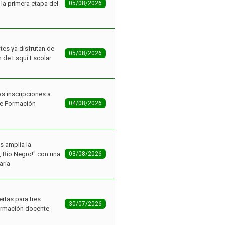
tes ya disfrutan de
05/08/2026
n de Esquí Escolar
as inscripciones a
de Formación
04/08/2026
as amplía la
r, Río Negro!" con una
03/08/2026
aria
ertas para tres
30/07/2026
ormación docente
grinos ganaron el
 la Carne Vacuna
29/07/2026