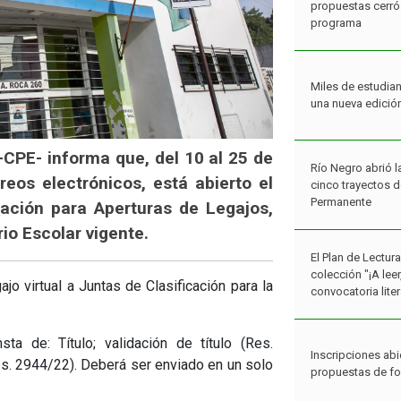
Miles de estudian
una nueva edició
Río Negro abrió l
cinco trayectos 
Permanente
-CPE- informa que, del 10 al 25 de
reos electrónicos, está abierto el
El Plan de Lectur
ación para Aperturas de Legajos,
colección "¡A lee
convocatoria liter
io Escolar vigente.
ajo virtual a Juntas de Clasificación para la
Inscripciones abi
propuestas de f
a de: Título; validación de título (Res.
es. 2944/22). Deberá ser enviado en un solo
Estudiantes rione
concurso Fans de