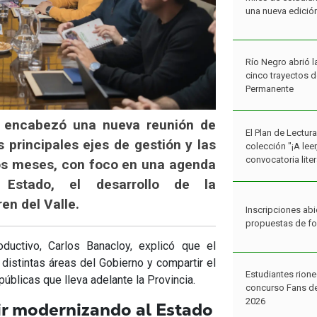
una nueva edició
Río Negro abrió l
cinco trayectos 
Permanente
k encabezó una nueva reunión de
El Plan de Lectur
 principales ejes de gestión y las
colección "¡A lee
convocatoria liter
mos meses, con foco en una agenda
l Estado, el desarrollo de la
ren del Valle.
Inscripciones abi
propuestas de f
ductivo, Carlos Banacloy, explicó que el
 distintas áreas del Gobierno y compartir el
Estudiantes rione
públicas que lleva adelante la Provincia.
concurso Fans de
2026
ir modernizando al Estado