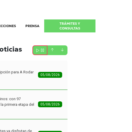
TRÁMITES Y
ECCIONES
PRENSA
CONSULTAS
oticias
ipción para A Rodar
05/08/2026
inos: con 97
la primera etapa del
05/08/2026
tes ya disfrutan de