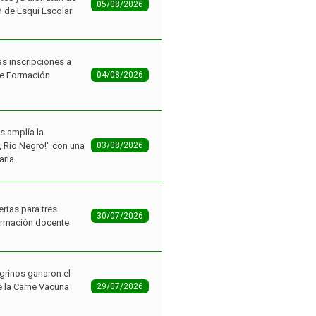
05/08/2026
n de Esquí Escolar
as inscripciones a
de Formación
04/08/2026
as amplía la
r, Río Negro!" con una
03/08/2026
aria
ertas para tres
30/07/2026
ormación docente
grinos ganaron el
 la Carne Vacuna
29/07/2026