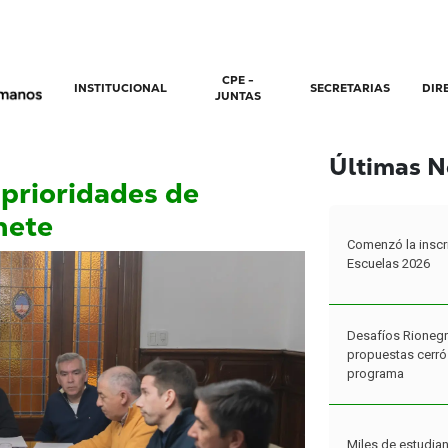
CPE -
INSTITUCIONAL
SECRETARIAS
DIR
JUNTAS
Últimas N
 prioridades de
nete
Comenzó la inscr
Escuelas 2026
Desafíos Rionegr
propuestas cerró 
programa
Miles de estudian