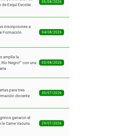
05/08/2026
n de Esquí Escolar
as inscripciones a
de Formación
04/08/2026
as amplía la
r, Río Negro!" con una
03/08/2026
aria
ertas para tres
30/07/2026
ormación docente
grinos ganaron el
 la Carne Vacuna
29/07/2026