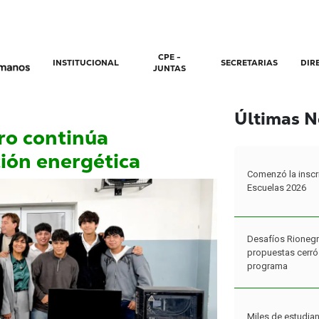
CPE -
INSTITUCIONAL
SECRETARIAS
DIR
JUNTAS
Últimas N
ro continúa
ción energética
Comenzó la inscr
Escuelas 2026
Desafíos Rionegr
propuestas cerró 
programa
Miles de estudian