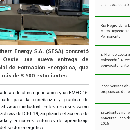
una nueva edició
Río Negro abrió l
cinco trayectos 
Permanente
uthern Energy S.A. (SESA) concretó
El Plan de Lectur
 Oeste una nueva entrega de
colección "¡A lee
convocatoria liter
ial de Formación Energética, que
 más de 3.600 estudiantes.
Inscripciones abi
propuestas de f
adoras de última generación y un EMEC 16,
eñado para la enseñanza y práctica de
atización industrial. Estos recursos serán
Estudiantes rione
rácticas del CET 19, ampliando el acceso de
concurso Fans de
izada y a nuevos entornos de aprendizaje
2026
del sector energético.