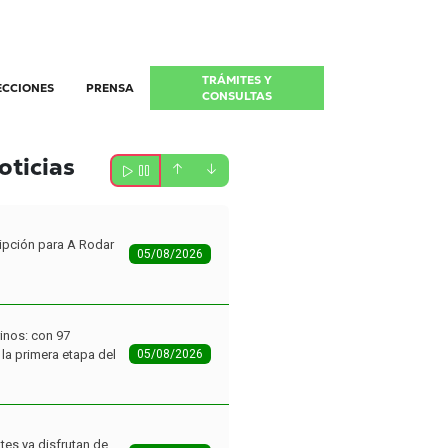
TRÁMITES Y
ECCIONES
PRENSA
CONSULTAS
oticias
ipción para A Rodar
05/08/2026
inos: con 97
la primera etapa del
05/08/2026
tes ya disfrutan de