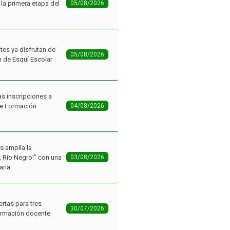
la primera etapa del
05/08/2026
tes ya disfrutan de
05/08/2026
n de Esquí Escolar
as inscripciones a
de Formación
04/08/2026
as amplía la
r, Río Negro!" con una
03/08/2026
aria
ertas para tres
30/07/2026
ormación docente