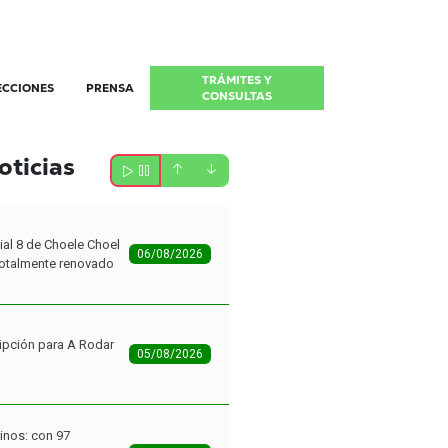
TRÁMITES Y
ECCIONES
PRENSA
CONSULTAS
oticias
ial 8 de Choele Choel
06/08/2026
 totalmente renovado
ipción para A Rodar
05/08/2026
inos: con 97