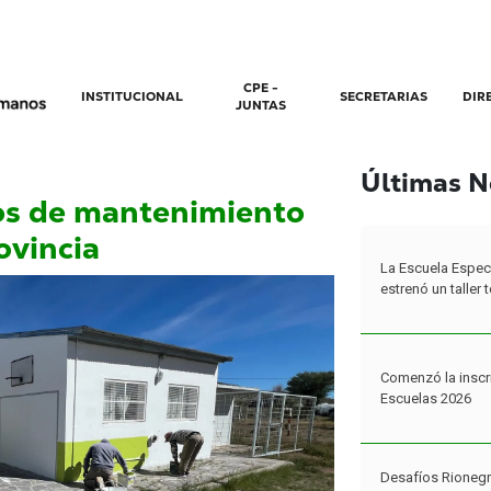
CPE -
INSTITUCIONAL
SECRETARIAS
DIR
JUNTAS
Últimas N
os de mantenimiento
ovincia
La Escuela Espec
estrenó un taller
Comenzó la inscr
Escuelas 2026
Desafíos Rionegr