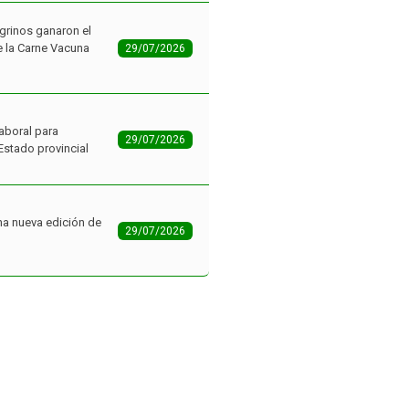
aboral para
29/07/2026
Estado provincial
na nueva edición de
29/07/2026
ial 8 de Choele Choel
06/08/2026
 totalmente renovado