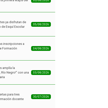
05/08/2026
n de Esquí Escolar
as inscripciones a
de Formación
04/08/2026
as amplía la
r, Río Negro!" con una
03/08/2026
aria
ertas para tres
30/07/2026
ormación docente
grinos ganaron el
 la Carne Vacuna
29/07/2026