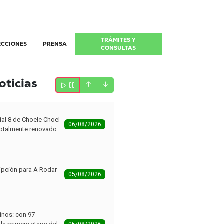
TRÁMITES Y
ECCIONES
PRENSA
CONSULTAS
oticias
ipción para A Rodar
05/08/2026
inos: con 97
la primera etapa del
05/08/2026
tes ya disfrutan de