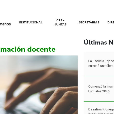
CPE -
INSTITUCIONAL
SECRETARIAS
DIR
JUNTAS
Últimas N
rmación docente
Comenzó la inscr
Escuelas 2026
Desafíos Rionegr
propuestas cerró 
programa
Miles de estudian