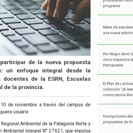
una nueva edició
Río Negro abrió l
cinco trayectos 
Permanente
El Plan de Lectur
 participar de la nueva propuesta
colección "¡A lee
convocatoria liter
e: un enfoque integral desde la
a docentes de la ESRN, Escuelas
 de la provincia.
Inscripciones abi
propuestas de f
el 10 de noviembre a través del campus de
quiere usuario
Estudiantes rione
concurso Fans de
 Regional Ambiental de la Patagonia Norte y
2026
n Ambiental Integral N° 27.621, que impulsa