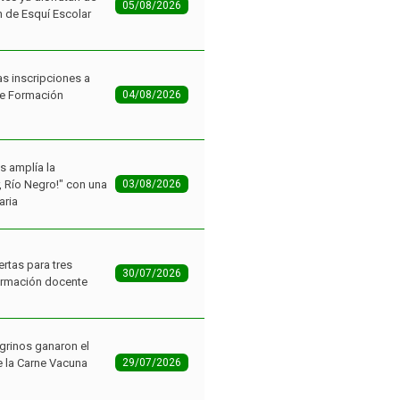
05/08/2026
n de Esquí Escolar
as inscripciones a
de Formación
04/08/2026
as amplía la
r, Río Negro!" con una
03/08/2026
aria
ertas para tres
30/07/2026
ormación docente
grinos ganaron el
 la Carne Vacuna
29/07/2026