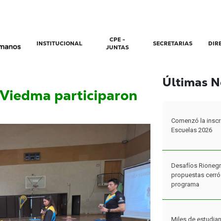
CPE -
INSTITUCIONAL
SECRETARIAS
DIR
JUNTAS
Últimas N
 Viedma participaron
Comenzó la inscr
Escuelas 2026
Desafíos Rionegr
propuestas cerró 
programa
Miles de estudian