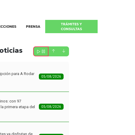
TRÁMITES Y
ECCIONES
PRENSA
CONSULTAS
oticias
ipción para A Rodar
05/08/2026
inos: con 97
la primera etapa del
05/08/2026
tes ya disfrutan de