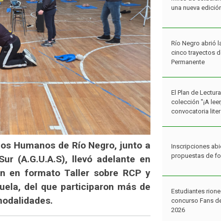
una nueva edició
Río Negro abrió l
cinco trayectos 
Permanente
El Plan de Lectur
colección "¡A lee
convocatoria liter
hos Humanos de Río Negro, junto a
Inscripciones abi
propuestas de f
ur (A.G.U.A.S), llevó adelante en
n en formato Taller sobre RCP y
cuela, del que participaron más de
Estudiantes rione
modalidades.
concurso Fans de
2026