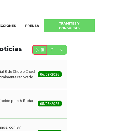
TRÁMITES Y
ECCIONES
PRENSA
CONSULTAS
oticias
ial 8 de Choele Choel
06/08/2026
 totalmente renovado
ipción para A Rodar
05/08/2026
inos: con 97