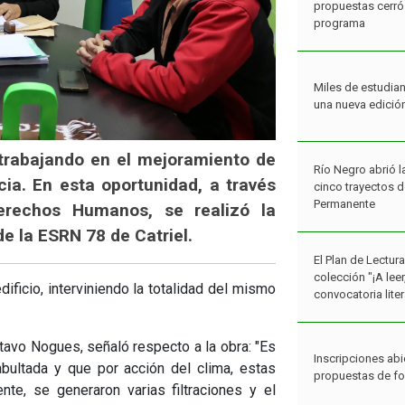
propuestas cerró 
programa
Miles de estudian
una nueva edició
 trabajando en el mejoramiento de
Río Negro abrió l
ncia. En esta oportunidad, a través
cinco trayectos 
Permanente
erechos Humanos, se realizó la
de la ESRN 78 de Catriel.
El Plan de Lectur
colección "¡A lee
ificio, interviniendo la totalidad del mismo
convocatoria liter
stavo Nogues, señaló respecto a la obra: "Es
Inscripciones abi
bultada y que por acción del clima, estas
propuestas de f
te, se generaron varias filtraciones y el